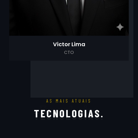
Victor Lima
CTO
AS MAIS ATUAIS
Tecnologias
T
E
C
N
O
L
O
G
I
A
S
.